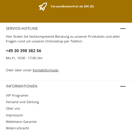
für Anfänger und Schüler und ermöglicht ein
ermüdungsfreies Schreiben. Der Füllhalter funktioniert
Versandkostenfrei ab 29€ (D)
mit Kaweco Tintenpatronen die unter Kaweco Tinte zu
finden ist. Alternativ kann auch ein Kaweco Standard
Konverter benutzt werden. Als Etui eignet sich zum
Beispiel die Kaweco Blechdose Nostalgie
SERVICE-HOTLINE
lang oder Kaweco langes ECO Leder Etui für 1 Stift
Hier finden Sie fachkompetente Beratung zu unseren Produkten und allen
Schwarz. Der Kaweco PERKEO Füllhalter lässt sich in der
Fragen rund um unseren Onlineshop per Telefon:
Historie um 1900 finden. Im Katalog der Heidelberger
Federhalter Fabrik, die später in Kaweco umbenannt
+49 30 398 382 56
wurde, ist er als Umsteckhalter in der Funktion
Mo-Fr, 10:00 - 17:00 Uhr
beschrieben. Als dieser und als Patronenfüllhalter
wurde der heutige PERKEO auch gestaltet.
Oder über unser
Kontaktformular
.
INFORMATIONEN
VIP Programm
Versand und Zahlung
Über uns
Impressum
Waldmann Garantie
Widerrufsrecht