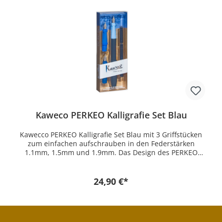
Kaweco PERKEO Kalligrafie Set Blau
Kawecco PERKEO Kalligrafie Set Blau mit 3 Griffstücken
zum einfachen aufschrauben in den Federstärken
1.1mm, 1.5mm und 1.9mm. Das Design des PERKEO
stammt aus klassischer Kaweco Tradition. Die matte 8-
kant Kappe und der matte 16-kant Schaft harmonieren
perfekt miteinander. Besonders durchdacht ist das
24,90 €*
farbliche Konzept, dass es ermöglicht die
unterschiedlichen Federstärken der Griffstücke zu
unterscheiden. Durch die ergonomisch geformten
Griffstücke ist das Kalligrafie Set besonders gut geeignet