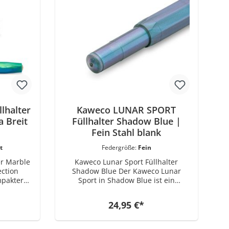
lhalter
Kaweco LUNAR SPORT
a Breit
Füllhalter Shadow Blue |
Fein Stahl blank
t
Federgröße:
Fein
er Marble
Kaweco Lunar Sport Füllhalter
Shadow Blue Der Kaweco Lunar
mpakter
Sport in Shadow Blue ist ein
t Format.
kompakter Taschenfüllhalter aus
eine
der Kaweco Sport Serie. Sein
24,95 €*
, die
Kennzeichen ist eine irisierende
autöne
Oberfläche, die je nach Lichteinfall
, von
zwischen tiefen Blau- und