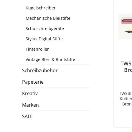
Kugelschreiber
Mechanische Bleistifte
Schulschreibgeräte
Stylus Digital Stifte
Tintenroller
Vintage Blei- & Buntstifte
TWS
Bro
Schreibzubehör
Papeterie
Kreativ
TWSBI
Kolben
Bronze-
Marken
ECO P
Sie 
SALE
Ha
dur
mitei