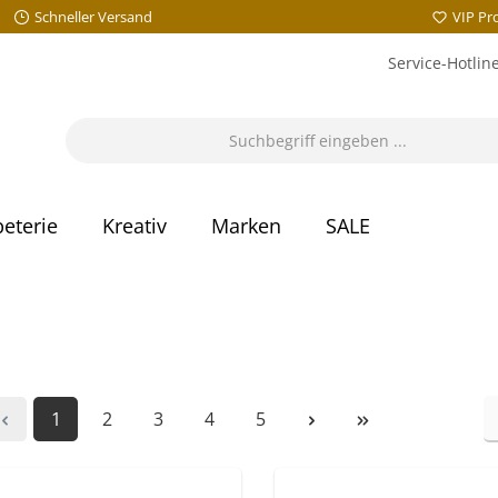
Schneller Versand
VIP P
Service-Hotlin
eterie
Kreativ
Marken
SALE
1
2
3
4
5