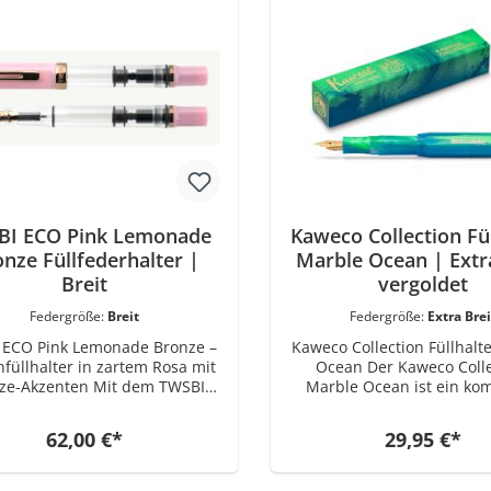
BI ECO Pink Lemonade
Kaweco Collection Fül
nze Füllfederhalter |
Marble Ocean | Extr
Breit
vergoldet
Federgröße:
Breit
Federgröße:
Extra Brei
 ECO Pink Lemonade Bronze –
Kaweco Collection Füllhalt
füllhalter in zartem Rosa mit
Ocean Der Kaweco Collection
Akzenten Mit dem TWSBI
Marble Ocean ist ein ko
ink Lemonade Bronze halten
Taschenfüllhalter im Spor
einen Füllfederhalter in der
Sein Kennzeichen ist 
62,00 €*
29,95 €*
nd, der frische Farbe und
marmorierte Oberfläche
chdachte Technik gekonnt
fließende Grün- und Bl
nander verbindet. Kappe und
miteinander verbindet