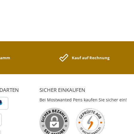
Minen-Härte: weich - Stärke der Mine: 10 -
Schreibfarbe der Mine: sortiert - Ausführung der
Schaftform: ergonomische Dreikantform - Farbe des
Schaftes: sortiert - Material des Schaftes: Holz - Größe
Stift (Ø x L): - Länge: 130 mm - 16er Set mit Spitzer
gramm
Kauf auf Rechnung
NDARTEN
SICHER EINKAUFEN
Bei Mostwanted Pens kaufen Sie sicher ein!