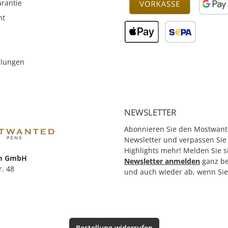
rantie
Stärke der Mine: 10 - Schreibfarbe der Mine: sortiert -
Ausführung Schaft: Schaft lackiert - Ausführung der
ht
Schaftform: ergonomische Dreikantform - Farbe des
Schaftes: sortiert - Material des Schaftes: Holz - Größe
Stift (Ø x L) - Länge: 130 mm - 10er Set mit Spitzer
llungen
NEWSLETTER
Abonnieren Sie den Mostwant
Newsletter und verpassen Sie
Highlights mehr! Melden Sie s
m GmbH
Newsletter anmelden
ganz b
r. 48
und auch wieder ab, wenn Si
Bestellung widerrufen