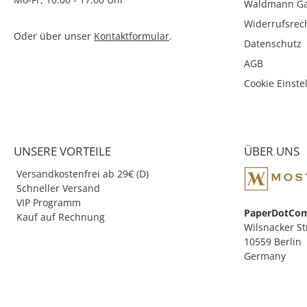
Waldmann Ga
Mine: sortiert - Ausführung der Schaftform:
ergonomische Dreikantform - Farbe des Schaftes:
Widerrufsrec
sortiert - Material des Schaftes: Holz - Größe Stift (Ø x
Oder über unser
Kontaktformular
.
L) - Länge: 130 mm - 6er Set mit Spitzer
Datenschutz
AGB
Cookie Einste
UNSERE VORTEILE
ÜBER UNS
Versandkostenfrei ab 29€ (D)
Schneller Versand
VIP Programm
PaperDotCo
Kauf auf Rechnung
Wilsnacker St
10559 Berlin
Germany