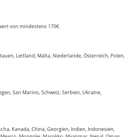
lwert von mindestens 170€.
ttauen, Lettland, Malta, Niederlande, Österreich, Polen,
gen, San Marino, Schweiz, Serbien, Ukraine,
cha, Kanada, China, Georgien, Indien, Indonesien,
ven, Mexico, Mongolei, Marokko, Myanmar, Nepal, Oman,