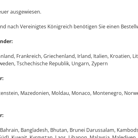
teuer ausgewiesen.
nd nach Vereinigtes Königreich benötigen Sie einen Bestel
änder:
and, Frankreich, Griechenland, Irland, Italien, Kroatien, Li
hweden, Tschechische Republik, Ungarn, Zypern
r:
chtenstein, Mazedonien, Moldau, Monaco, Montenegro, Norwe
r:
, Bahrain, Bangladesh, Bhutan, Brunei Darussalam, Kambods
a (Süd), Kuwait, Kyrgystan, Laos, Libanon, Malaysia, Maledi