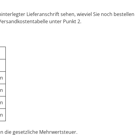
nterlegter Lieferanschrift sehen, wieviel Sie noch bestellen
e Versandkostentabelle unter Punkt 2.
en
en
en
en
n die gesetzliche Mehrwertsteuer.