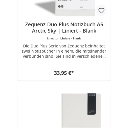
hochwertigen Konstruktion, produzierte
ZEQUENZ seine erste Reihe von
persönlichen Notizbüchern in der
ikonischen und charakteristischen 360 °
Kollektion.
Zequenz Duo Plus Notizbuch A5
Arctic Sky | Liniert - Blank
Lineatur:
Liniert - Blank
Die Duo Plus Serie von Zequenz beinhaltet
zwei Notizbücher in einem, die miteinander
verbunden sind. Sie sind in verschiedenen
Farben erhältlich. Das Buchrückenmaterial
ist aus PU gefertigt. Jedes Notizbuch Set hat
die Maße 14,8 cm x 21 cm. Ausgestattet ist
33,95 €*
es mit insgesamt 80 Blatt x 2 (320 Seiten) 70
Gramm Papier in Weiß. Wählbare Varianten:
Liniert - Blank, Kariert-Blank. Die Marke
ZEQUENZ mit einzigartigen und innovativen
Produkten für Büro- und Schreibwaren
wurde 2008 von Zenith Enterprise
erschaffen, einem führenden Unternehmen
für Spezialpapierherstellung seit 1989.
Getrieben von der Inspiration des kreativen
Designs, der Integrität des verwendeten