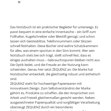
erschaffen, einem führenden Unternehmen
für Spezialpapierherstellung seit 1989.
Getrieben von der Inspiration des kreativen
Designs, der Integrität des verwendeten
Materials und der Notwendigkeit einer
hochwertigen Konstruktion, produzierte
Das Notizbuch ist ein praktischer Begleiter für unterwegs. Es
ZEQUENZ seine erste Reihe von
passt bequem in eine einfache Innentasche – ein Griff zum
persönlichen Notizbüchern in der
Füllhalter, Kugelschreiber oder Bleistift genügt, und schon
ikonischen und charakteristischen 360 °
lassen sich Geistesblitze, Telefonnummern oder Skizzen
Kollektion.
schnell festhalten. Diese Bücher sind wahre Schatzkammern
für alles, was einem spontan in den Sinn kommt. Wer sein
Notizbuch stets bei sich trägt, stellt schnell fest, dass es
einiges aushalten muss – Gebrauchsspuren bleiben nicht aus.
Die Optik leidet, und die Freude an der Nutzung kann
schwinden. Genau hier setzt ZEQUENZ an: Die Marke hat
Notizbücher entwickelt, die gleichzeitig robust und ästhetisch
sind.
ZEQUENZ steht für hochwertige Papierwaren mit
innovativem Design. Zum Selbstverständnis der Marke
gehört es, Produkte zu schaffen, die den Ansprüchen von
Arbeit und Freizeit gleichermaßen gerecht werden. Neben
ausgezeichneter Papierqualität und sorgfältiger Verarbeitung
überzeugt ZEQUENZ durch ein besonderes