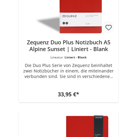
Designs, der Integrität des verwendeten
Materials und der Notwendigkeit einer
hochwertigen Konstruktion, produzierte
ZEQUENZ seine erste Reihe von
persönlichen Notizbüchern in der
ikonischen und charakteristischen 360 °
Kollektion.
Zequenz Duo Plus Notizbuch A5
Alpine Sunset | Liniert - Blank
Lineatur:
Liniert - Blank
Die Duo Plus Serie von Zequenz beinhaltet
zwei Notizbücher in einem, die miteinander
verbunden sind. Sie sind in verschiedenen
Farben erhältlich. Das Buchrückenmaterial
ist aus PU gefertigt. Jedes Notizbuch Set hat
die Maße 14,8 cm x 21 cm. Ausgestattet ist
33,95 €*
es mit insgesamt 80 Blatt x 2 (320 Seiten) 70
Gramm Papier in Weiß. Wählbare Varianten:
Liniert - Blank, Kariert-Blank. Die Marke
ZEQUENZ mit einzigartigen und innovativen
Produkten für Büro- und Schreibwaren
wurde 2008 von Zenith Enterprise
erschaffen, einem führenden Unternehmen
für Spezialpapierherstellung seit 1989.