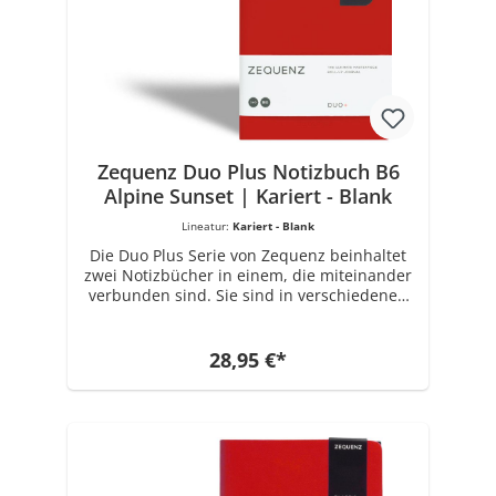
Getrieben von der Inspiration des kreativen
Designs, der Integrität des verwendeten
Materials und der Notwendigkeit einer
hochwertigen Konstruktion, produzierte
ZEQUENZ seine erste Reihe von
persönlichen Notizbüchern in der
ikonischen und charakteristischen 360 °
Kollektion.
Zequenz Duo Plus Notizbuch B6
Alpine Sunset | Kariert - Blank
Lineatur:
Kariert - Blank
Die Duo Plus Serie von Zequenz beinhaltet
zwei Notizbücher in einem, die miteinander
verbunden sind. Sie sind in verschiedenen
Farben erhältlich. Das Buchrückenmaterial
ist aus PU gefertigt. Jedes Notizbuch Set hat
die Maße 12,5 cm x 17,8 cm. Ausgestattet ist
28,95 €*
es mit insgesamt 80 x 2 Blatt ( 320 Seiten )
70 Gramm Papier in Weiß. Wählbare
Varianten: Liniert - Blank, Kariert-Blank. Die
Marke ZEQUENZ mit einzigartigen und
innovativen Produkten für Büro- und
Schreibwaren wurde 2008 von Zenith
Enterprise erschaffen, einem führenden