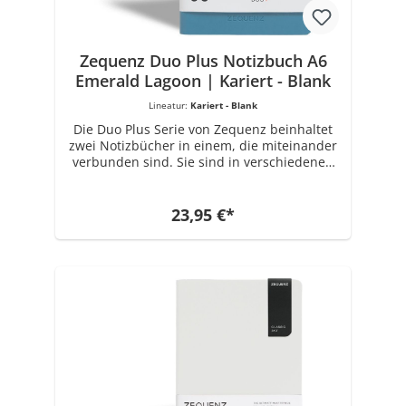
Konstruktion, produzierte ZEQUENZ seine
erste Reihe von persönlichen Notizbüchern
in der ikonischen und charakteristischen
360 ° Kollektion.
Zequenz Duo Plus Notizbuch A6
Emerald Lagoon | Kariert - Blank
Lineatur:
Kariert - Blank
Die Duo Plus Serie von Zequenz beinhaltet
zwei Notizbücher in einem, die miteinander
verbunden sind. Sie sind in verschiedenen
Farben erhältlich. Das Buchrückenmaterial
ist aus PU gefertigt. Jedes Notizbuch Set hat
die Maße 11 cm x 14.1 cm. Ausgestattet ist
23,95 €*
es mit insgesamt 80 Blatt x 2 (320 Seiten) 70
Gramm Papier in Weiß. Wählbare Varianten:
Liniert - Blank, Kariert-Blank. Die Marke
ZEQUENZ mit einzigartigen und innovativen
Produkten für Büro- und Schreibwaren
wurde 2008 von Zenith Enterprise
erschaffen, einem führenden Unternehmen
für Spezialpapierherstellung seit 1989.
Getrieben von der Inspiration des kreativen
Designs, der Integrität des verwendeten
Materials und der Notwendigkeit einer