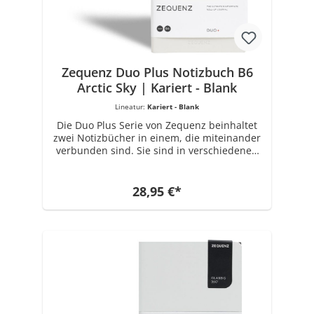
Materials und der Notwendigkeit einer
hochwertigen Konstruktion, produzierte
ZEQUENZ seine erste Reihe von
persönlichen Notizbüchern in der
ikonischen und charakteristischen 360 °
Kollektion.
Zequenz Duo Plus Notizbuch B6
Arctic Sky | Kariert - Blank
Lineatur:
Kariert - Blank
Die Duo Plus Serie von Zequenz beinhaltet
zwei Notizbücher in einem, die miteinander
verbunden sind. Sie sind in verschiedenen
Farben erhältlich. Das Buchrückenmaterial
ist aus PU gefertigt. Jedes Notizbuch Set hat
die Maße 12,5 cm x 17,8 cm. Ausgestattet ist
28,95 €*
es mit insgesamt 80 x 2 Blatt ( 320 Seiten )
70 Gramm Papier in Weiß. Wählbare
Varianten: Liniert - Blank, Kariert-Blank. Die
Marke ZEQUENZ mit einzigartigen und
innovativen Produkten für Büro- und
Schreibwaren wurde 2008 von Zenith
Enterprise erschaffen, einem führenden
Unternehmen für Spezialpapierherstellung
seit 1989. Getrieben von der Inspiration des