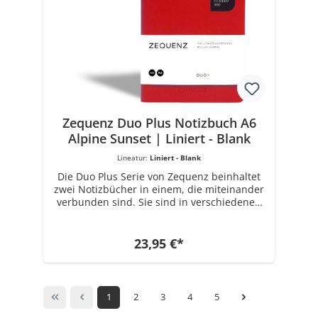
Unternehmen für Spezialpapierherstellung
seit 1989. Getrieben von der Inspiration des
kreativen Designs, der Integrität des
verwendeten Materials und der
Notwendigkeit einer hochwertigen
Konstruktion, produzierte ZEQUENZ seine
erste Reihe von persönlichen Notizbüchern
in der ikonischen und charakteristischen
360 ° Kollektion.
Zequenz Duo Plus Notizbuch A6
Alpine Sunset | Liniert - Blank
Lineatur:
Liniert - Blank
Die Duo Plus Serie von Zequenz beinhaltet
zwei Notizbücher in einem, die miteinander
verbunden sind. Sie sind in verschiedenen
Farben erhältlich. Das Buchrückenmaterial
ist aus PU gefertigt. Jedes Notizbuch Set hat
die Maße 11 cm x 14.1 cm. Ausgestattet ist
23,95 €*
es mit insgesamt 80 Blatt x 2 (320 Seiten) 70
Gramm Papier in Weiß. Wählbare Varianten:
Liniert - Blank, Kariert-Blank. Die Marke
ZEQUENZ mit einzigartigen und innovativen
1
2
3
4
5
Produkten für Büro- und Schreibwaren
wurde 2008 von Zenith Enterprise