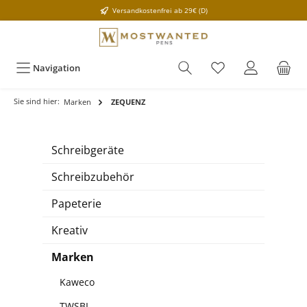
Versandkostenfrei ab 29€ (D)
Navigation
Sie sind hier:
Marken
ZEQUENZ
Schreibgeräte
Schreibzubehör
Papeterie
Kreativ
Marken
Kaweco
TWSBI