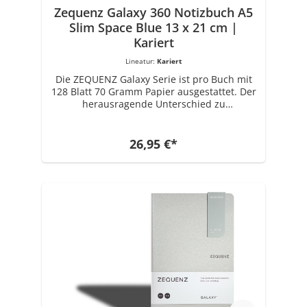
Zequenz Galaxy 360 Notizbuch A5
Slim Space Blue 13 x 21 cm |
Kariert
Lineatur:
Kariert
Die ZEQUENZ Galaxy Serie ist pro Buch mit
128 Blatt 70 Gramm Papier ausgestattet. Der
herausragende Unterschied zu
vergleichbaren Produkten liegt
insbesondere in der außergewöhnlichen
Bindetechnik: Wodurch das Buch echte 360
26,95 €*
Grad aufschlagbar ist und dabei eine hohe
Stabilität des Buchrückens gewährleistet.
Jedes Notizbuch wird mit einem
Magnethalter Lesezeichen geliefert. Dieses
ist flexibel gearbeitet und rundet das Set ab.
Das Notizbuch hat das Format A5 Slim mit
einem Maß von 13 x 21 cm. Die Marke
ZEQUENZ mit einzigartigen und innovativen
Produkten für Büro- und Schreibwaren
wurde 2008 von Zenith Enterprise
erschaffen, einem führenden Unternehmen
für Spezialpapierherstellung seit 1989.
Getrieben von der Inspiration des kreativen