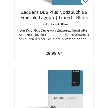
persönlichen Notizbüchern in der
ikonischen und charakteristischen 360 °
Kollektion.
Zequenz Duo Plus Notizbuch B6
Emerald Lagoon | Liniert - Blank
Lineatur:
Liniert - Blank
Die Duo Plus Serie von Zequenz beinhaltet
zwei Notizbücher in einem, die miteinander
verbunden sind. Sie sind in verschiedenen
Farben erhältlich. Das Buchrückenmaterial
ist aus PU gefertigt. Jedes Notizbuch Set hat
die Maße 12,5 cm x 17,8 cm. Ausgestattet ist
28,95 €*
es mit insgesamt 80 x 2 Blatt ( 320 Seiten )
70 Gramm Papier in Weiß. Wählbare
Varianten: Liniert - Blank, Kariert-Blank. Die
Marke ZEQUENZ mit einzigartigen und
innovativen Produkten für Büro- und
Schreibwaren wurde 2008 von Zenith
Enterprise erschaffen, einem führenden
Unternehmen für Spezialpapierherstellung
seit 1989. Getrieben von der Inspiration des
kreativen Designs, der Integrität des
verwendeten Materials und der
Notwendigkeit einer hochwertigen