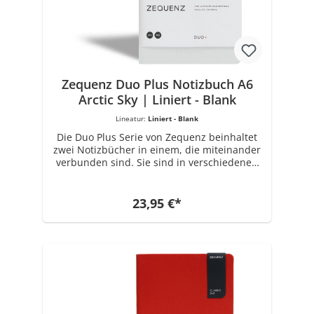
kreativen Designs, der Integrität des
verwendeten Materials und der
Notwendigkeit einer hochwertigen
Konstruktion, produzierte ZEQUENZ seine
erste Reihe von persönlichen Notizbüchern
in der ikonischen und charakteristischen
360 ° Kollektion.
Zequenz Duo Plus Notizbuch A6
Arctic Sky | Liniert - Blank
Lineatur:
Liniert - Blank
Die Duo Plus Serie von Zequenz beinhaltet
zwei Notizbücher in einem, die miteinander
verbunden sind. Sie sind in verschiedenen
Farben erhältlich. Das Buchrückenmaterial
ist aus PU gefertigt. Jedes Notizbuch Set hat
die Maße 11 cm x 14.1 cm. Ausgestattet ist
23,95 €*
es mit insgesamt 80 Blatt x 2 (320 Seiten) 70
Gramm Papier in Weiß. Wählbare Varianten:
Liniert - Blank, Kariert-Blank. Die Marke
ZEQUENZ mit einzigartigen und innovativen
Produkten für Büro- und Schreibwaren
wurde 2008 von Zenith Enterprise
erschaffen, einem führenden Unternehmen
für Spezialpapierherstellung seit 1989.
Getrieben von der Inspiration des kreativen