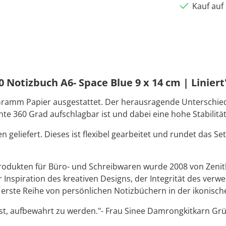
Kauf auf
Notizbuch A6- Space Blue 9 x 14 cm | Liniert
 Gramm Papier ausgestattet. Der herausragende Unterschied
 360 Grad aufschlagbar ist und dabei eine hohe Stabilität
 geliefert. Dieses ist flexibel gearbeitet und rundet das S
Produkten für Büro- und Schreibwaren wurde 2008 von Zeni
r Inspiration des kreativen Designs, der Integrität des ver
rste Reihe von persönlichen Notizbüchern in der ikonischen
 ist, aufbewahrt zu werden."- Frau Sinee Damrongkitkarn Grü