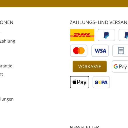
IONEN
ZAHLUNGS- UND VERSA
m
Zahlung
rantie
ht
llungen
NEWSLETTER