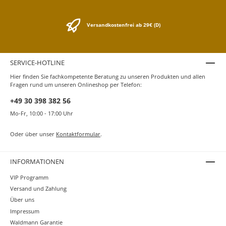
Versandkostenfrei ab 29€ (D)
SERVICE-HOTLINE
Hier finden Sie fachkompetente Beratung zu unseren Produkten und allen
Fragen rund um unseren Onlineshop per Telefon:
+49 30 398 382 56
Mo-Fr, 10:00 - 17:00 Uhr
Oder über unser
Kontaktformular
.
INFORMATIONEN
VIP Programm
Versand und Zahlung
Über uns
Impressum
Waldmann Garantie