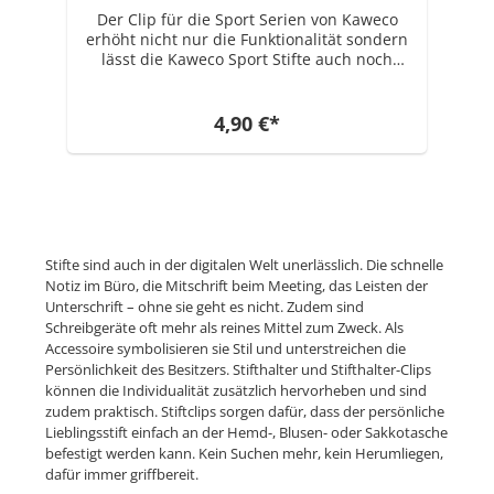
Der Clip für die Sport Serien von Kaweco
erhöht nicht nur die Funktionalität sondern
lässt die Kaweco Sport Stifte auch noch
einmal um einiges eleganter aussehen.
Geeignet ist der Clip für alle Stifte folgender
Serien: Kaweco CLASSIC Sport, Kaweco ICE
4,90 €*
Sport, Kaweco SKYLINE Sport, Kaweco AL
Sport, Kaweco AL Stonewashed, Kaweco AC
Sport, Kaweco BRASS Sport, Kaweco SKETCH
UP Das Original Sport Modell von 1935,
welches als Vorlage für alle heutigen Sport
Modelle dient, hatte wie die heutigen
Modelle auch keinen Clip. Den Clip gibt es
Stifte sind auch in der digitalen Welt unerlässlich. Die schnelle
erst seit ca. 1998 als "Aufschiebeclip"
Notiz im Büro, die Mitschrift beim Meeting, das Leisten der
zusätzlich als extra Accessoire dazu.
Unterschrift – ohne sie geht es nicht. Zudem sind
Schreibgeräte oft mehr als reines Mittel zum Zweck. Als
Accessoire symbolisieren sie Stil und unterstreichen die
Persönlichkeit des Besitzers. Stifthalter und Stifthalter-Clips
können die Individualität zusätzlich hervorheben und sind
zudem praktisch. Stiftclips sorgen dafür, dass der persönliche
Lieblingsstift einfach an der Hemd-, Blusen- oder Sakkotasche
befestigt werden kann. Kein Suchen mehr, kein Herumliegen,
dafür immer griffbereit.