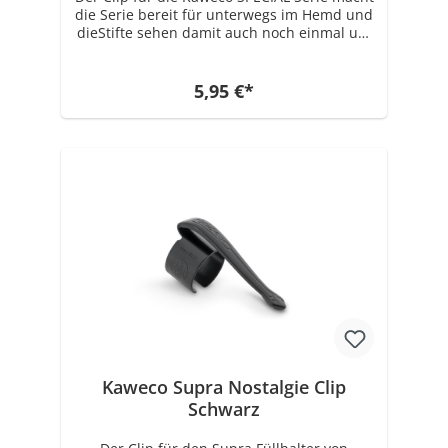
die Serie bereit für unterwegs im Hemd und
dieStifte sehen damit auch noch einmal um
einiges eleganter aus. Geeignet ist der Clip
für die komplette SPECIAL und SPECIAL S
Serie von Kaweco. Außerdem ist dieser Clip
5,95 €*
der einzig passende für die Kaweco
Bleistifthülle Grip für Apple Pencil. In der
Geschichte von Kaweco taucht die Spezial
Serie um 1930 immer wieder auf. Nicht alle
Schreibgeräte aus der SPECIAL Serie die
damals hergestellt wurden, waren ohne
Clip. Zum Aufschieben war allerdings keiner
dabei, da damals die Schreibgeräte
teilweise noch individuell angefertigt
wurden und somit der Clip fest verbaut
werden konnte, auf Kundenwunsch.
Kaweco Supra Nostalgie Clip
Schwarz