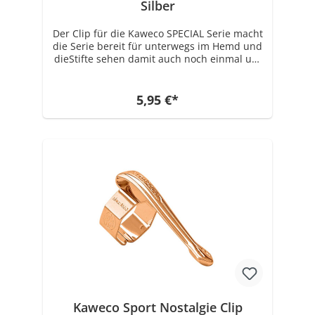
Silber
Der Clip für die Kaweco SPECIAL Serie macht
die Serie bereit für unterwegs im Hemd und
dieStifte sehen damit auch noch einmal um
einiges eleganter aus. Geeignet ist der Clip
für die komplette SPECIAL und SPECIAL S
Serie von Kaweco. Außerdem ist dieser Clip
5,95 €*
der einzig passende für die Kaweco
Bleistifthülle Grip für Apple Pencil. In der
Geschichte von Kaweco taucht die Spezial
Serie um 1930 immer wieder auf. Nicht alle
Schreibgeräte aus der SPECIAL Serie die
damals hergestellt wurden, waren ohne
Clip. Zum Aufschieben war allerdings keiner
dabei, da damals die Schreibgeräte
teilweise noch individuell angefertigt
wurden und somit der Clip fest verbaut
werden konnte, auf Kundenwunsch.
Kaweco Sport Nostalgie Clip