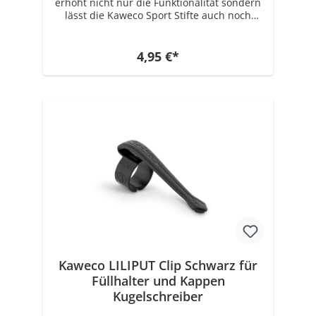
erhöht nicht nur die Funktionalität sondern
lässt die Kaweco Sport Stifte auch noch
einmal um einiges eleganter aussehen.
Geeignet ist der Clip für alle Stifte folgender
Serien: Kaweco CLASSIC Sport, Kaweco ICE
4,95 €*
Sport, Kaweco SKYLINE Sport, Kaweco AL
Sport, Kaweco AL Stonewashed, Kaweco AC
Sport, Kaweco BRASS Sport, Kaweco SKETCH
UP Das Original Sport Modell von 1935,
welches als Vorlage für alle heutigen Sport
Modelle dient, hatte wie die heutigen
Modelle auch keinen Clip. Den Clip gibt es
erst seit ca. 1998 als "Aufschiebeclip"
zusätzlich als extra Accessoire dazu.
Kaweco LILIPUT Clip Schwarz für
Füllhalter und Kappen
Kugelschreiber