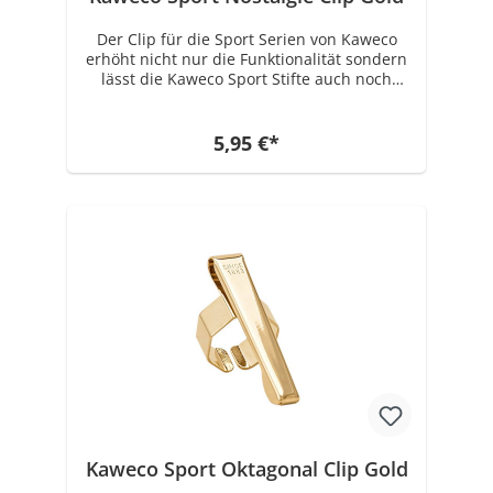
Der Clip für die Sport Serien von Kaweco
erhöht nicht nur die Funktionalität sondern
lässt die Kaweco Sport Stifte auch noch
einmal um einiges eleganter aussehen.
Geeignet ist der Clip für alle Stifte folgender
Serien: Kaweco CLASSIC Sport, Kaweco ICE
5,95 €*
Sport, Kaweco SKYLINE Sport, Kaweco AL
Sport, Kaweco AL Stonewashed, Kaweco AC
Sport, Kaweco BRASS Sport, Kaweco SKETCH
UP Das Original Sport Modell von 1935,
welches als Vorlage für alle heutigen Sport
Modelle dient, hatte wie die heutigen
Modelle auch keinen Clip. Den Clip gibt es
erst seit ca. 1998 als "Aufschiebeclip"
zusätzlich als extra Accessoire dazu.
Kaweco Sport Oktagonal Clip Gold