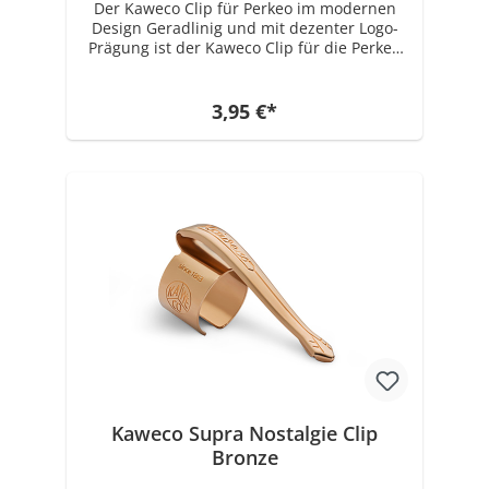
Der Kaweco Clip für Perkeo im modernen
Design Geradlinig und mit dezenter Logo-
Prägung ist der Kaweco Clip für die Perkeo
Serie in den Farben schwarz und silber
erhältlich. Ideal zur Individualisierung und
optischen Aufwertung der
3,95 €*
Schreibwerkzeuge kann der Clip aus
Edelstahl leicht auf die oktogonale
Stiftkappe aufgeschoben werden. Direkt
einsatzbereit, kann das Schreibgerät so
sicher an jeder Schreibunterlage befestigt
werden.
Kaweco Supra Nostalgie Clip
Bronze