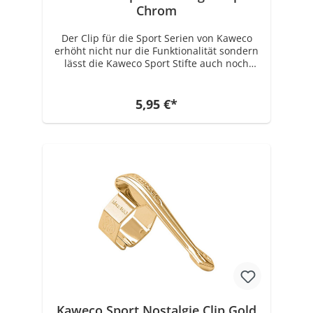
Chrom
Der Clip für die Sport Serien von Kaweco
erhöht nicht nur die Funktionalität sondern
lässt die Kaweco Sport Stifte auch noch
einmal um einiges eleganter aussehen.
Geeignet ist der Clip für alle Stifte folgender
Serien: Kaweco CLASSIC Sport, Kaweco ICE
5,95 €*
Sport, Kaweco SKYLINE Sport, Kaweco AL
Sport, Kaweco AL Stonewashed, Kaweco AC
Sport, Kaweco BRASS Sport, Kaweco SKETCH
UP Das Original Sport Modell von 1935,
welches als Vorlage für alle heutigen Sport
Modelle dient, hatte wie die heutigen
Modelle auch keinen Clip. Den Clip gibt es
erst seit ca. 1998 als "Aufschiebeclip"
zusätzlich als extra Accessoire dazu.
Kaweco Sport Nostalgie Clip Gold