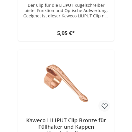
Der Clip für die LILIPUT Kugelschreiber
bietet Funktion und Optische Aufwertung.
Geeignet ist dieser Kaweco LILIPUT Clip nur
für den (Druck) Kugelschreiber! Für den
Kaweco LILIPUT Füllhalter und den
Kappenkugelschreiber gibt es einen Clip in
5,95 €*
einer anderen Größe. Der Clip ist aus roher
Bronze gefertigt und nicht beschichtet. Der
Clip wird mit der Zeit oxidieren und
anlaufen. Das ist ein Kaweco Design
Element und kein Mangel.
Zusammenfassung - Kaweco LILIPUT Clip -
Passend für alle Kaweco LILIPUT (Druck)
Kugelschreiber - Aus Bronze gefertigt und
nicht beschichtet
Kaweco LILIPUT Clip Bronze für
Füllhalter und Kappen