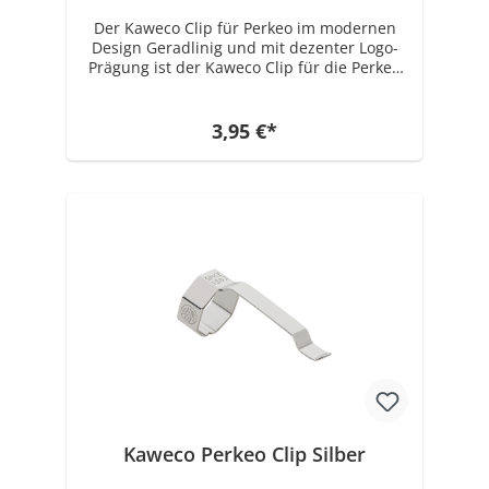
Der Kaweco Clip für Perkeo im modernen
Design Geradlinig und mit dezenter Logo-
Prägung ist der Kaweco Clip für die Perkeo
Serie in den Farben schwarz und silber
erhältlich. Ideal zur Individualisierung und
optischen Aufwertung der
3,95 €*
Schreibwerkzeuge kann der Clip aus
Edelstahl leicht auf die oktogonale
Stiftkappe aufgeschoben werden. Direkt
einsatzbereit, kann das Schreibgerät so
sicher an jeder Schreibunterlage befestigt
werden.
Kaweco Perkeo Clip Silber