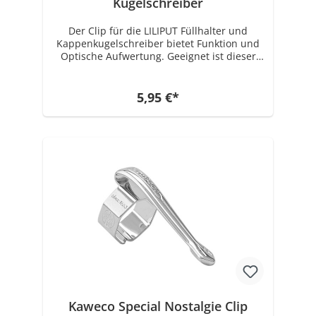
Kugelschreiber
Der Clip für die LILIPUT Füllhalter und
Kappenkugelschreiber bietet Funktion und
Optische Aufwertung. Geeignet ist dieser
Kaweco LILIPUT Clip nur für den Füllhalter
und den Kappenkugelschreiber! Für den
Kaweco LILIPUT (Druck) Kugelschreiber gibt
5,95 €*
es einen Clip in einer anderen Größe. Der
Clip ist aus roher Bronze gefertigt und nicht
beschichtet. Der Clip wird mit der Zeit
oxidieren und anlaufen. Das ist vom
Hersteller so erwünscht und kein Mangel.
Zusammenfassung - Kaweco LILIPUT Clip -
Passend für alle LILIPUT Füllhalter und
Kappenkugelschreiber - Aus Bronze
gefertigt und nicht beschichtet
Kaweco Special Nostalgie Clip