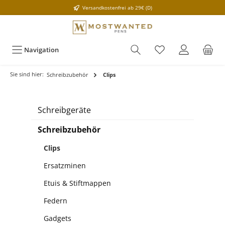
Versandkostenfrei ab 29€ (D)
Navigation
Sie sind hier:
Schreibzubehör
Clips
Schreibgeräte
Schreibzubehör
Clips
Ersatzminen
Etuis & Stiftmappen
Federn
Gadgets