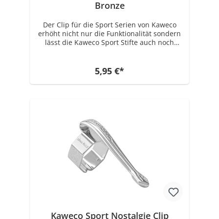
Bronze
Der Clip für die Sport Serien von Kaweco
erhöht nicht nur die Funktionalität sondern
lässt die Kaweco Sport Stifte auch noch
einmal um einiges eleganter aussehen.
Geeignet ist der Clip für alle Stifte folgender
Serien: Kaweco CLASSIC Sport, Kaweco ICE
5,95 €*
Sport, Kaweco SKYLINE Sport, Kaweco AL
Sport, Kaweco AL Stonewashed, Kaweco AC
Sport, Kaweco BRASS Sport, Kaweco SKETCH
UP Das Original Sport Modell von 1935,
welches als Vorlage für alle heutigen Sport
Modelle dient, hatte wie die heutigen
Modelle auch keinen Clip. Den Clip gibt es
erst seit ca. 1998 als "Aufschiebeclip"
zusätzlich als extra Accessoire dazu.
Kaweco Sport Nostalgie Clip