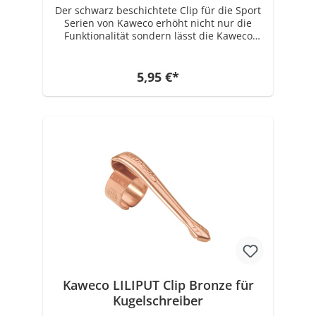
Der schwarz beschichtete Clip für die Sport
Serien von Kaweco erhöht nicht nur die
Funktionalität sondern lässt die Kaweco
Sport Stifte auch noch einmal um einiges
eleganter aussehen. Geeignet ist der Clip
für alle Stifte folgender Serien: Kaweco
5,95 €*
CLASSIC Sport, Kaweco ICE Sport, Kaweco
SKYLINE Sport, Kaweco AL Sport, Kaweco AL
Stonewashed, Kaweco AC Sport, Kaweco
BRASS Sport, Kaweco SKETCH UP Das
Original Sport Modell von 1935, welches als
Vorlage für alle heutigen Sport Modelle
dient, hatte wie die heutigen Modelle auch
keinen Clip. Den Clip gibt es erst seit ca.
1998 als "Aufschiebeclip" zusätzlich als
extra Accessoire dazu.
Kaweco LILIPUT Clip Bronze für
Kugelschreiber