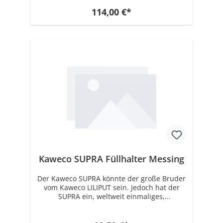
aufgeschraubtem Zwischenstück und der
Kappe ist der SUPRA das größte
114,00 €*
Schreibgerät von Kaweco. Jetzt neu in der
Edelstahl Ausführung. Den SUPRA gibt es
auch in Messing Ausführung. Der SUPRA
funktioniert mit Standard Tintenpatronen
oder Konverter.
Kaweco SUPRA Füllhalter Messing
Der Kaweco SUPRA könnte der große Bruder
vom Kaweco LILIPUT sein. Jedoch hat der
SUPRA ein, weltweit einmaliges,
Zwischenstück zum Verlängern. Mit
aufgeschraubtem Zwischenstück und der