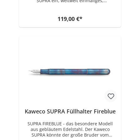
SUPRA ein, weltweit einmaliges,
Zwischenstück zum Verlängern. Mit
aufgeschraubtem Zwischenstück und der
Kappe ist der SUPRA das größte
119,00 €*
Schreibgerät von Kaweco. Der SUPRA
funktioniert mit Standard Tintenpatronen
oder Konverter.
Kaweco SUPRA Füllhalter Fireblue
SUPRA FIREBLUE - das besondere Modell
aus gebläutem Edelstahl. Der Kaweco
SUPRA könnte der große Bruder vom