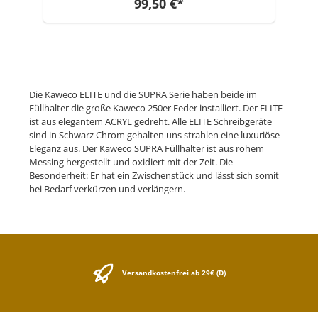
Kappe ist der SUPRA das größte
99,50 €*
Schreibgerät von Kaweco. Der SUPRA
funktioniert mit Standard Tintenpatronen
oder Konverter.
Die Kaweco ELITE und die SUPRA Serie haben beide im
Füllhalter die große Kaweco 250er Feder installiert. Der ELITE
ist aus elegantem ACRYL gedreht. Alle ELITE Schreibgeräte
sind in Schwarz Chrom gehalten uns strahlen eine luxuriöse
Eleganz aus. Der Kaweco SUPRA Füllhalter ist aus rohem
Messing hergestellt und oxidiert mit der Zeit. Die
Besonderheit: Er hat ein Zwischenstück und lässt sich somit
bei Bedarf verkürzen und verlängern.
Versandkostenfrei ab 29€ (D)