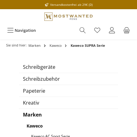
Versandkostenfrei ab 29€ (D)
Navigation
Sie sind hier:
Marken
Kaweco
Kaweco SUPRA Serie
Schreibgeräte
Schreibzubehör
Papeterie
Kreativ
Marken
Kaweco
Kaweco AC Sport Serie