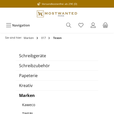
Versandkostenfrei ab 29€ (D)
Navigation
Sie sind hier:
Marken
X17
Texon
Schreibgeräte
Schreibzubehör
Papeterie
Kreativ
Marken
Kaweco
TWSBI