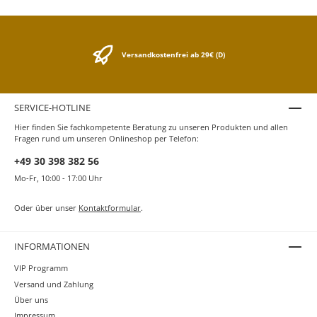
Variante Solidität und verleiht Ihrem
"Ideenspeicher" ein individuelles Aussehen.
Versandkostenfrei ab 29€ (D)
SERVICE-HOTLINE
Hier finden Sie fachkompetente Beratung zu unseren Produkten und allen
Fragen rund um unseren Onlineshop per Telefon:
+49 30 398 382 56
Mo-Fr, 10:00 - 17:00 Uhr
Oder über unser
Kontaktformular
.
INFORMATIONEN
VIP Programm
Versand und Zahlung
Über uns
Impressum