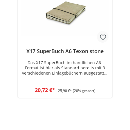
X17 SuperBuch A6 Texon stone
Das X17 SuperBuch im handlichen A6-
Format ist hier als Standard bereits mit 3
verschiedenen Einlagebüchern ausgestattet
(blanko, kariert und liniert). Als modulares
Notizbuch können die enthaltenen
Einzelbücher je nach Bedarf aktualisiert und
20,72 €*
25,90 €*
(20% gespart)
ausgetauscht werden ("Book by Book"-
System. Siehe Angebote "Nachfüll-
Doppelpack"). Diese Ausführung richtet sich
an vegan orientierte Kunden. Die Hülle aus
TEXON besteht aus einer Mischung von
natürlichen Zellulosefasern und Vlies. Das
SuperBuch bietet auch in dieser speziellen