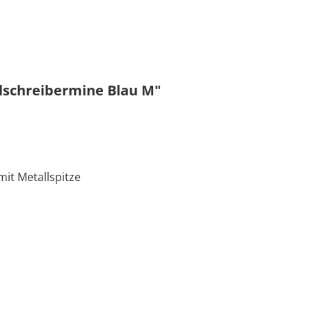
lschreibermine Blau M"
it Metallspitze