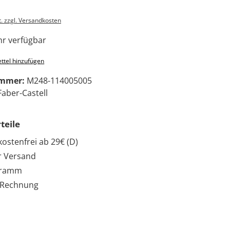
t. zzgl. Versandkosten
r verfügbar
ttel hinzufügen
ummer:
M248-114005005
Faber-Castell
teile
ostenfrei ab 29€ (D)
r Versand
gramm
 Rechnung