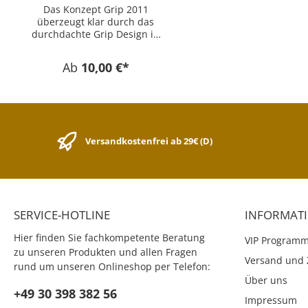
Das Konzept Grip 2011
überzeugt klar durch das
durchdachte Grip Design in
klassischen Farben und
ausgefeilte Ergonomie. Die
Ab
10,00 €*
charakteristischen Noppen
passen farblich zum Schaft.
Produktdetails Grip Füller im
klassischen Design Soft-Grip
Zone für ein angenehmes
Schreibgefühl Optimale
Versandkostenfrei ab 29€ (D)
Tinten-Feder-Kombination für
besonders weiches und
leichtes Schreiben Robuste
Edelstahlfeder Stabiler
Edelstahlclip Für Rechts- und
Linkshänder geeignet Für
SERVICE-HOTLINE
INFORMAT
Standardpatronen und
handelsübliche Konverter
Hier finden Sie fachkompetente Beratung
VIP Program
Schaftfarbe: silber
zu unseren Produkten und allen Fragen
Versand und 
rund um unseren Onlineshop per Telefon:
Über uns
+49 30 398 382 56
Impressum