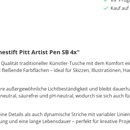
VIP Pro
Kauf auf
stift Pitt Artist Pen SB 4x"
e Qualität traditioneller Künstler-Tusche mit dem Komfort ei
ließende Farbflächen – ideal für Skizzen, Illustrationen, Ha
e außergewöhnliche Lichtbeständigkeit und bleibt dauerhaft
chsneutral, säurefrei und pH-neutral, wodurch sie sich auch 
eine Details als auch dynamische Striche mit variabler Lin
und eine lange Lebensdauer – perfekt für kreative Projek