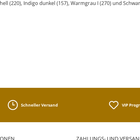
hell (220), Indigo dunkel (157), Warmgrau I (270) und Schwar
Schneller Versand
VIP Pro
IONEN
ZAHLUNGS- UND VERSA