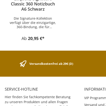
Classic 360 Notizbuch
A6 Schwarz
Die Signature-Kollektion
verfügt über die einzigartige,
360-Bindung, die für
Rundum-Usability, Flexibilität
und Langlebigkeit steht. Der
Ab
20,95 €*
herausragende Unterschied
zu vergleichbaren Produkten
liegt insbesondere in der
außergewöhnlichen
Bindetechnik des
Buchrückens: Wodurch die
Versandkostenfrei ab 29€ (D)
Signature Notizbücher um
echte 360 Grad aufschlagbar
sind und dabei eine hohe
Stabilität des Buchrückens
gewährleisten. Die
Notizbücher verfügen bei der
SERVICE-HOTLINE
INFORMAT
blanken Version über 140
Blatt mit 100 Gramm Papier,
Hier finden Sie fachkompetente Beratung
VIP Program
welches besonders gut für
zu unseren Produkten und allen Fragen
Füllhalter und Tintenroller
Versand und 