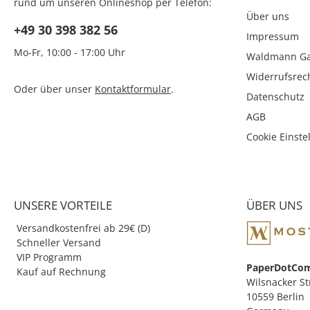
rund um unseren Onlineshop per Telefon:
eignet. Die karierte und
Über uns
linierte Version ist mit 200
+49 30 398 382 56
Blatt und einem 70 Gramm
Impressum
Papier, welches sich besser
Mo-Fr, 10:00 - 17:00 Uhr
für Kugelschreiber und
Waldmann Ga
Bleistift geeignet ist,
Widerrufsrec
ausgestattet. Jedes Buch hat
Oder über unser
Kontaktformular
.
die Maße von 10,5x14cm in
Datenschutz
dieser Version. Jedes Buch
AGB
wiegt 225 Gramm und ist 2,2
cm dick. Getreu dem
Cookie Einste
Engagement, die besten
Produkte für einen
einzigartigen Lebensstil zu
liefern, entwickelt und
produziert ZEQUENZ
UNSERE VORTEILE
ÜBER UNS
hochwertige Schreib- und
persönliche Büroprodukte für
Versandkostenfrei ab 29€ (D)
Autoren, Journalisten,
Geschäftsleute, Künstler,
Schneller Versand
Architekten, Designer und
VIP Programm
jeden leidenschaftlichen
PaperDotCo
Kauf auf Rechnung
Menschen. ZEQUENZ:
Wilsnacker St
Erinnerung. bleibt. "Jede
10559 Berlin
Sequenz im Leben ist eine