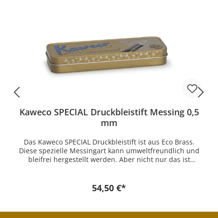
Kaweco SPECIAL Druckbleistift Messing 0,5
mm
Das Kaweco SPECIAL Druckbleistift ist aus Eco Brass.
Diese spezielle Messingart kann umweltfreundlich und
bleifrei hergestellt werden. Aber nicht nur das ist
besonders an diesem Schreib- und Zeichen Gerät. Die
0,5 mm Mechanik wird nur noch von wenigen
Herstellern gebaut und verwendet. Die beliebtesten
54,50 €*
Bleistifte sind 0,7 mm. Optisch ist der SPECIAL
Messingstift ein Highlight. Trotz der minimalistischen
und eleganten Form scheint der Bleistift durch das