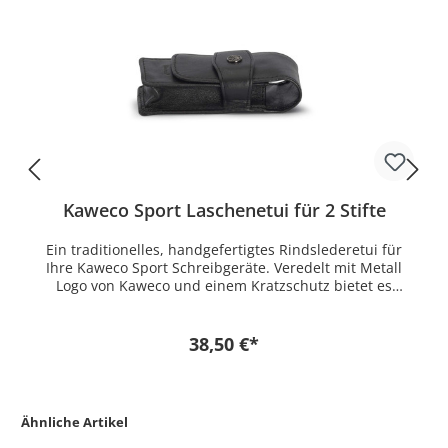
Kaweco Sport Laschenetui für 2 Stifte
Ein traditionelles, handgefertigtes Rindslederetui für
Ihre Kaweco Sport Schreibgeräte. Veredelt mit Metall
Logo von Kaweco und einem Kratzschutz bietet es
zusätzliche Sicherheit für Ihre Kaweco Stifte. In das Etui
passen alle Stifte folgender Serien: Kaweco CLASSIC
Sport, Kaweco ICE Sport, Kaweco SKYLINE Sport, Kaweco
38,50 €*
AL Sport, Kaweco AL Stonewashed, Kaweco AC Sport,
Kaweco BRASS Sport Und für folgende Stifte: Kaweco
SKETCH UP Messing & Satin Chrom Kaweco AL Sport
Touch Schwarz & Silber
Ähnliche Artikel