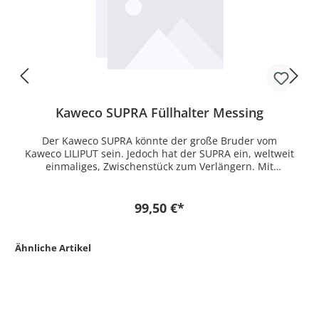
Kaweco SUPRA Füllhalter Messing
Der Kaweco SUPRA könnte der große Bruder vom
Kaweco LILIPUT sein. Jedoch hat der SUPRA ein, weltweit
einmaliges, Zwischenstück zum Verlängern. Mit
aufgeschraubtem Zwischenstück und der Kappe ist der
SUPRA das größte Schreibgerät von Kaweco. Der SUPRA
funktioniert mit Standard Tintenpatronen oder
99,50 €*
Konverter.
Ähnliche Artikel