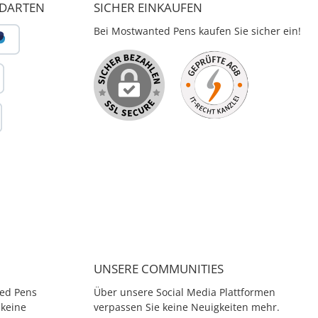
NDARTEN
SICHER EINKAUFEN
lter, Rollerball und
chreiber. Mit einem
Bei Mostwanted Pens kaufen Sie sicher ein!
eschäft in der Nähe
iversität Heidelberg
egann 1883 die
lgsgeschichte von
o. Seit dieser Zeit
eine unzertrennliche
ung zwischen Kaweco
denten. Besonders in
r Jahren wurden die
co Füllhalter als
egleiter geliebt. Bis
t sich Kaweco als Ziel
tzt, zuverlässige
ibgeräte für junge
n zu bauen. Hieraus
er Kaweco STUDENT
entstanden.
UNSERE COMMUNITIES
ed Pens
Über unsere Social Media Plattformen
 keine
verpassen Sie keine Neuigkeiten mehr.