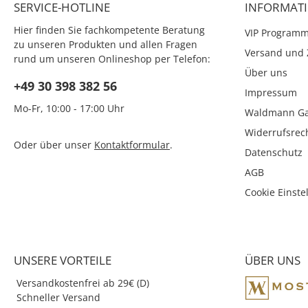
SERVICE-HOTLINE
INFORMAT
haltbares Arbeitsg
einem vernünftigen
Hier finden Sie fachkompetente Beratung
VIP Program
durchgesetzt. Dur
zu unseren Produkten und allen Fragen
großen Erfolg kam
Versand und 
rund um unseren Onlineshop per Telefon:
bald Füllhalter dazu
werden heute das 
Über uns
Aluminium verwen
+49 30 398 382 56
Impressum
robuste, zuverlä
Mo-Fr, 10:00 - 17:00 Uhr
Mechaniken eingeset
Waldmann Ga
bereits millionenfach
Widerrufsrec
wurden.
Oder über unser
Kontaktformular
.
Datenschutz
AGB
Cookie Einste
UNSERE VORTEILE
ÜBER UNS
Versandkostenfrei ab 29€ (D)
Schneller Versand