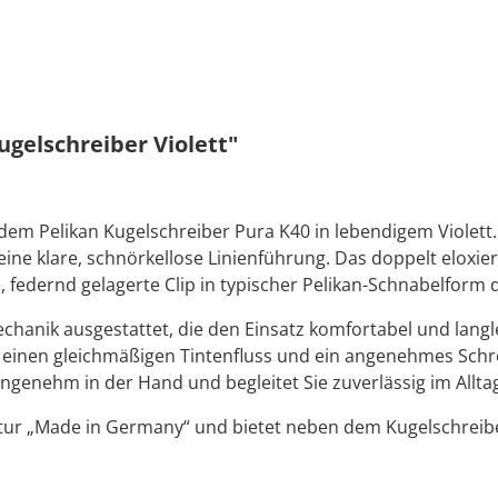
gelschreiber Violett"
it dem Pelikan Kugelschreiber Pura K40 in lebendigem Violet
ine klare, schnörkellose Linienführung. Das doppelt eloxie
federnd gelagerte Clip in typischer Pelikan-Schnabelform d
chanik ausgestattet, die den Einsatz komfortabel und langle
r einen gleichmäßigen Tintenfluss und ein angenehmes Schr
genehm in der Hand und begleitet Sie zuverlässig im Allta
tur „Made in Germany“ und bietet neben dem Kugelschreiber