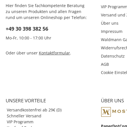
sorgt eine Drehmechanik. Alle
gefertigte Expl
Hier finden Sie fachkompetente Beratung
VIP Program
Komponenten aus Metall sind
Kugelschreiber ist 
zu unseren Produkten und allen Fragen
Rhodium plattiert. Dieser
mit einer blauen 
Versand und 
rund um unseren Onlineshop per Telefon:
Drehkugelschreiber hat eine
Medium Schmidt Te
Über uns
Länge von 138 mm, einen
Mine bestückt und 
+49 30 398 382 56
Durchmesser von 11,6 mm
einer Geschenkbox ge
Impressum
und wiegt 37 g. Dieses
Maße: Dia. 13 / h. 
Mo-Fr, 10:00 - 17:00 Uhr
Waldmann Schreibgerät wird
Gewicht: 32 gr.
Waldmann Ga
in einem Etui ausgeliefert und
Verpackung 202
Widerrufsrec
Sie erhalten 10
Kugelschreibermin
Oder über unser
Kontaktformular
.
Jahre Garantie! Die
diverses Zubehör fi
Datenschutz
Garantiebedingungen können
in unserem Shop un
AGB
Sie hier einsehen. Die
Boss Zubehör
Herstellergarantie wird
Cookie Einste
unabhängig von der
gesetzlichen Gewährleistung
gewährt.
UNSERE VORTEILE
ÜBER UNS
Versandkostenfrei ab 29€ (D)
Schneller Versand
VIP Programm
PaperDotCo