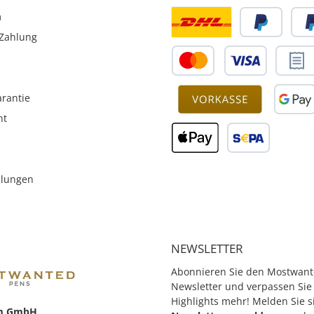
ore
m
ab Werk
0,06 mm
Zahlung
chnology
wird in
liefert.
142.5 mm
 mit
rantie
 gr.
ht
en und
nden Sie
ter Hugo
.
llungen
NEWSLETTER
Abonnieren Sie den Mostwant
Newsletter und verpassen Sie
Highlights mehr! Melden Sie s
m GmbH