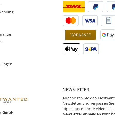
elroller.
m
Sport
 es die
Zahlung
tzminen
. Mit dem
and 1911
. Ein
erät,
rantie
it sich
ht
its Sepp
 diese
hätzen.
ner der
all-
llungen
 brachte
tiken mit
 aufs
 zum
ührten.
NEWSLETTER
Abonnieren Sie den Mostwant
Newsletter und verpassen Sie
Highlights mehr! Melden Sie s
m GmbH
Newsletter anmelden
ganz b